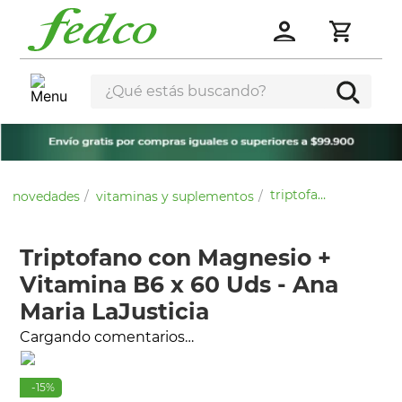
¿Qué estás buscando?
triptofano con magnesio + vitamina b6 x 60 uds - ana maria lajusticia
novedades
vitaminas y suplementos
Triptofano con Magnesio +
Vitamina B6 x 60 Uds - Ana
Maria LaJusticia
Cargando comentarios…
-
15
%