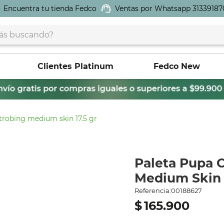
Encuentra tu tienda Fedco
Ventas por Whatsapp 31339187
buscando?
Clientes Platinum
Fedco New
trobing medium skin 17.5 gr
Paleta Pupa 
Medium Skin 
Referencia
:
00188627
$
165
.
900