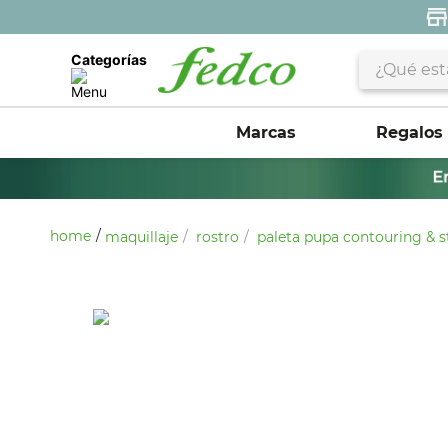
¿Qué estás 
Categorías
Marcas
Regalos
maquillaje
rostro
paleta pupa contouring & s