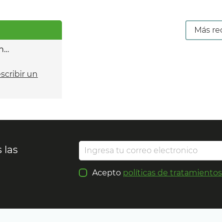
Más re
n…
escribir un
 las
Acepto
políticas de tratamiento