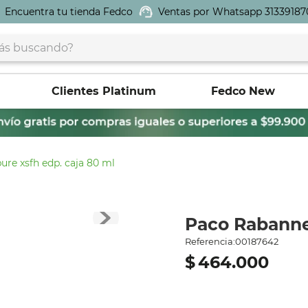
Encuentra tu tienda Fedco
Ventas por Whatsapp 31339187
buscando?
Clientes Platinum
Fedco New
ure xsfh edp. caja 80 ml
Paco Rabanne
Referencia
:
00187642
$
464
.
000