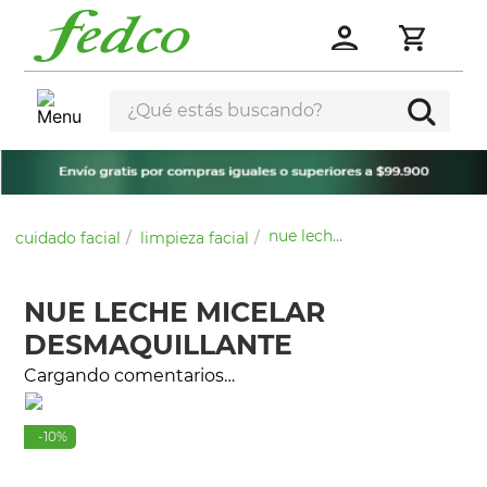
¿Qué estás buscando?
nue leche micelar desmaquillante
cuidado facial
limpieza facial
NUE LECHE MICELAR
DESMAQUILLANTE
Cargando comentarios…
-
10
%