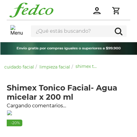
¿Qué estás buscando?
shimex tonico facial- agua micelar x 200 ml
cuidado facial
limpieza facial
Shimex Tonico Facial- Agua
micelar x 200 ml
Cargando comentarios…
-
20
%