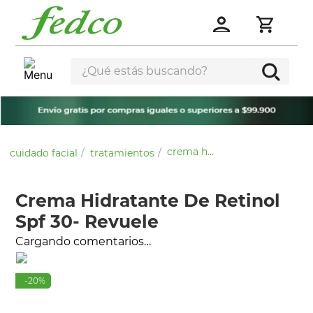
¿Qué estás buscando?
crema hidratante de retinol spf 30- revuele
cuidado facial
tratamientos
Crema Hidratante De Retinol
Spf 30- Revuele
Cargando comentarios…
-
20
%