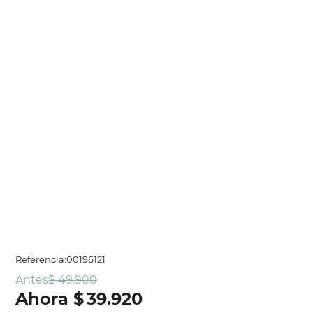
Referencia
:
00196121
Antes
$
49
.
900
$
39
.
920