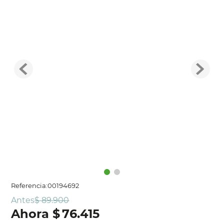
Referencia
:
00194692
Antes
$
89
.
900
$
76
.
415