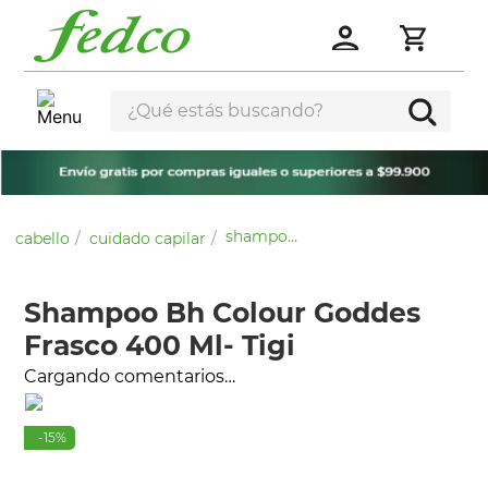
¿Qué estás buscando?
shampoo bh colour goddes frasco 400 ml- tigi
cabello
cuidado capilar
Shampoo Bh Colour Goddes
Frasco 400 Ml- Tigi
Cargando comentarios…
-
15
%