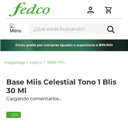
¿Qué estás buscando?
base miis celestial tono 1 blis 30 ml
maquillaje
rostro
Base Miis Celestial Tono 1 Blis
30 Ml
Cargando comentarios…
-
20
%