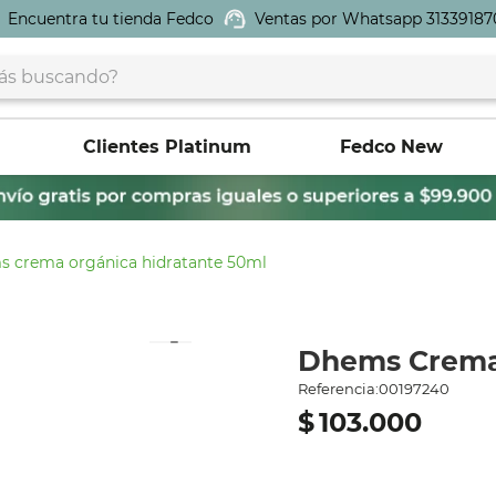
Encuentra tu tienda Fedco
Ventas por Whatsapp 31339187
buscando?
Clientes Platinum
Fedco New
 crema orgánica hidratante 50ml
Dhems Crema 
Referencia
:
00197240
$
103
.
000