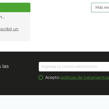
Más re
n…
escribir un
 las
Acepto
políticas de tratamiento