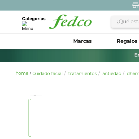
¿Qué estás 
Categorías
Marcas
Regalos
cuidado facial
tratamientos
antiedad
dhems