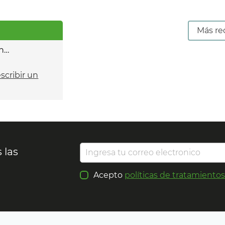
Más re
n…
escribir un
 las
Acepto
políticas de tratamiento