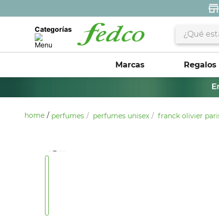
¿Qué estás 
Categorías
Marcas
Regalos
perfumes
perfumes unisex
franck olivier par