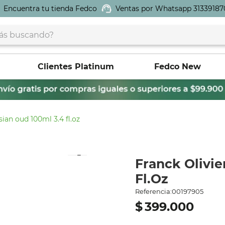
Encuentra tu tienda Fedco
Ventas por Whatsapp 31339187
buscando?
Clientes Platinum
Fedco New
isian oud 100ml 3.4 fl.oz
Franck Olivie
Fl.Oz
Referencia
:
00197905
$
399
.
000