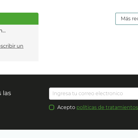
Más re
n…
escribir un
 las
Acepto
políticas de tratamiento