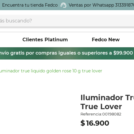
Encuentra tu tienda Fedco
Ventas por Whatsapp 31339187
buscando?
Clientes Platinum
Fedco New
luminador true liquido golden rose 10 g true lover
Iluminador Tr
True Lover
Referencia
:
00198082
$
16
.
900