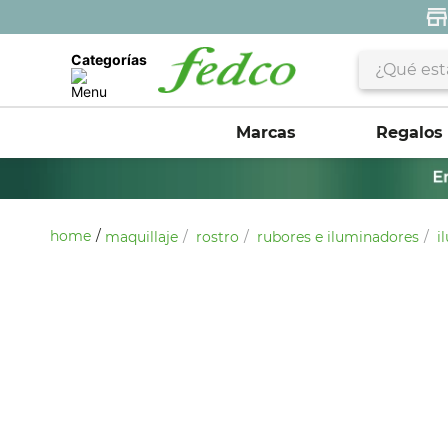
¿Qué estás 
Categorías
Marcas
Regalos
maquillaje
rostro
rubores e iluminadores
i