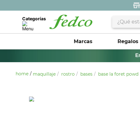
¿Qué estás 
Categorías
Marcas
Regalos
maquillaje
rostro
bases
base la foret powd 