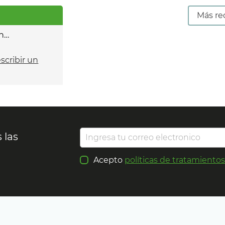
Más re
n…
escribir un
 las
Acepto
políticas de tratamiento