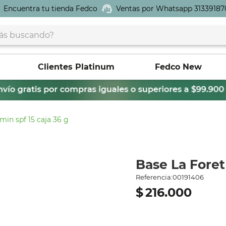
Encuentra tu tienda Fedco
Ventas por Whatsapp 31339187
buscando?
Clientes Platinum
Fedco New
min spf 15 caja 36 g
Base La Foret
Referencia
:
00191406
$
216
.
000