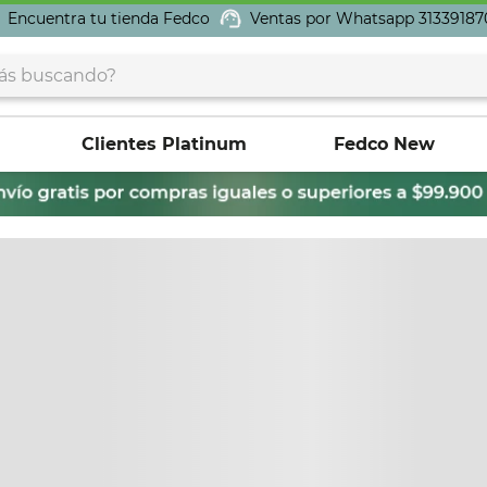
Encuentra tu tienda Fedco
Ventas por Whatsapp 31339187
buscando?
Clientes Platinum
Fedco New