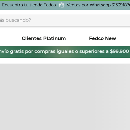
Encuentra tu tienda Fedco
Ventas por Whatsapp 31339187
buscando?
Clientes Platinum
Fedco New