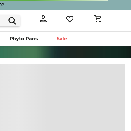
02
Phyto París
Sale