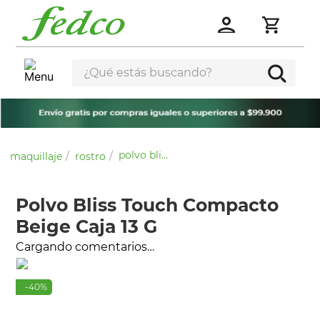
¿Qué estás buscando?
polvo bliss touch compacto beige caja 13 g
maquillaje
rostro
Polvo Bliss Touch Compacto
Beige Caja 13 G
Cargando comentarios…
-
40
%