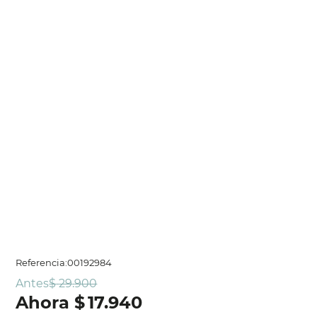
Referencia
:
00192984
Antes
$
29
.
900
$
17
.
940