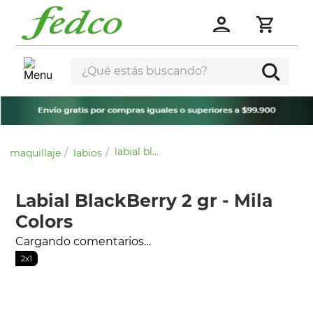
¿Qué estás buscando?
labial blackberry 2 gr - mila colors
maquillaje
labios
Labial BlackBerry 2 gr - Mila
Colors
Cargando comentarios…
2x1