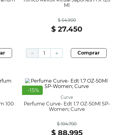
Ml
Antes
$
54
.
900
$
27
.
450
ar
－
＋
comprar
-
15
%
Curve
Perfume Curve- Edt 1.7 OZ-50Ml SP-
Women; Curve
Antes
$
104
.
700
$
88
.
995