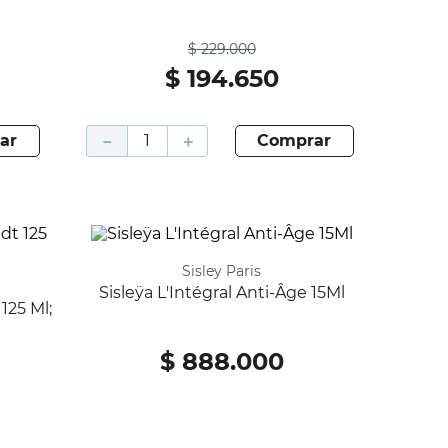
Antes
$
229
.
000
$
194
.
650
ar
－
＋
comprar
Sisley Paris
Sisleÿa L'Intégral Anti-Âge 15Ml
$
888
.
000