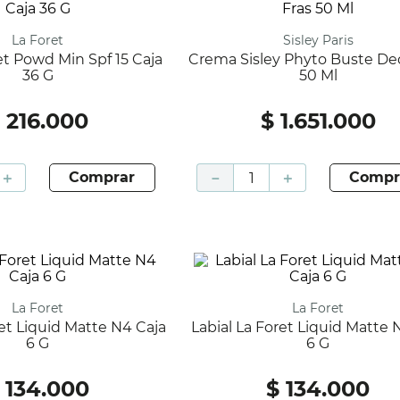
La Foret
Sisley Paris
Crema Sisley Phyto Buste Deco Fras
36 G
50 Ml
$
216
.
000
$
1
.
651
.
000
＋
comprar
－
＋
compr
La Foret
La Foret
Labial La Foret Liquid Matte N5 Caja
6 G
6 G
134
.
000
$
134
.
000