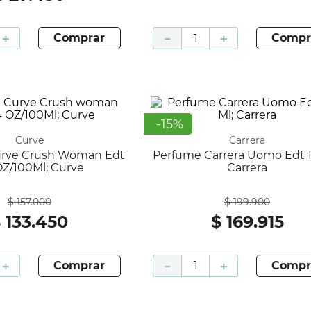
＋
comprar
－
＋
compr
-
15
%
Curve
Carrera
Perfume Carrera Uomo Edt 125 Ml;
OZ/100Ml; Curve
Carrera
Antes
Antes
$
157
.
000
$
199
.
900
$
133
.
450
$
169
.
915
＋
comprar
－
＋
compr