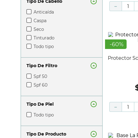
Tipo De Cabello
medavita
－
pepe jeans
anticaída
revox
caspa
roux
seco
sisley paris
tinturado
-
60
%
todo tipo
Protector Solar 50+ SPF 120 Gr - Life
Tipo De Filtro
spf 50
spf 60
Tipo De Piel
－
todo tipo
Tipo De Producto