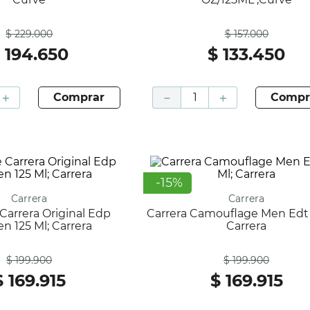
Antes
Antes
$
229
.
000
$
157
.
000
$
194
.
650
$
133
.
450
＋
comprar
－
＋
compr
-
15
%
Carrera
Carrera
Carrera Camouflage Men Edt 125 Ml;
 125 Ml; Carrera
Carrera
Antes
Antes
$
199
.
900
$
199
.
900
$
169
.
915
$
169
.
915