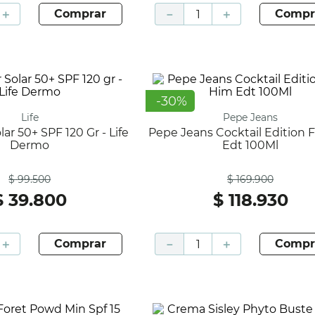
＋
comprar
－
＋
compr
-
30
%
Life
Pepe Jeans
Pepe Jeans Cocktail Edition For Him
Dermo
Edt 100Ml
Antes
Antes
$
99
.
500
$
169
.
900
$
39
.
800
$
118
.
930
＋
comprar
－
＋
compr