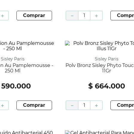
＋
comprar
－
＋
compr
Sisley Paris
Sisley Paris
Polv Bronz Sisley Phyto Touch Illus
250 Ml
11Gr
590
.
000
$
664
.
000
＋
comprar
－
＋
compr