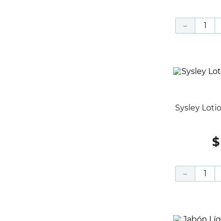
－
Sysley Lotion Au Pamplemousse -
$
－