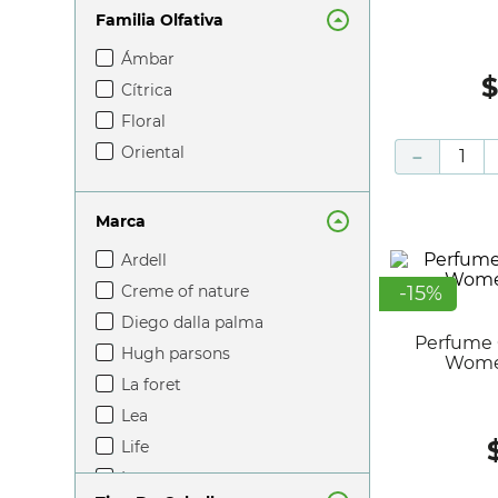
Familia Olfativa
verde
vino
ámbar
violeta
cítrica
durazno
floral
capuchino
oriental
－
Marca
ardell
creme of nature
-
15
%
diego dalla palma
Perfume Carrera Original Edp
hugh parsons
Women
la foret
lea
life
lo uv