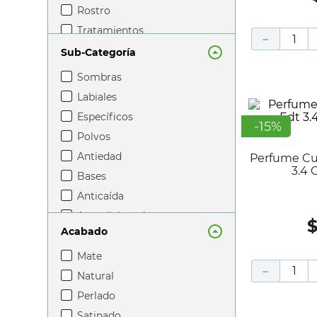
rostro
tratamientos
－
perfumes unisex
Sub-Categoría
limpieza corporal
sombras
tratamiento
labiales
bloqueador solar
específicos
-
15
%
hidratantes
polvos
accesorios de cuidado facial
antiedad
Perfume Curve Crush Woman Edt
limpieza facial
3.4 
bases
brochas de maquillaje y
anticaída
aplicadores
acondicionadores
after sun
Acabado
aceites corporales
tónicos
mate
－
set de brochas de maquillaje
natural
reductores
perlado
mascarillas
satinado