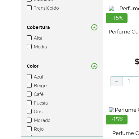
mascarillas capilares
translúcido
depilación
-
15
%
cremas hidratantes y
Cobertura
lociones
Perfume Cu
alta
media
Color
azul
－
beige
café
fucsia
gris
-
15
%
morado
rojo
Perfume Curve Col 4.2 Oz-125Ml;
rosa