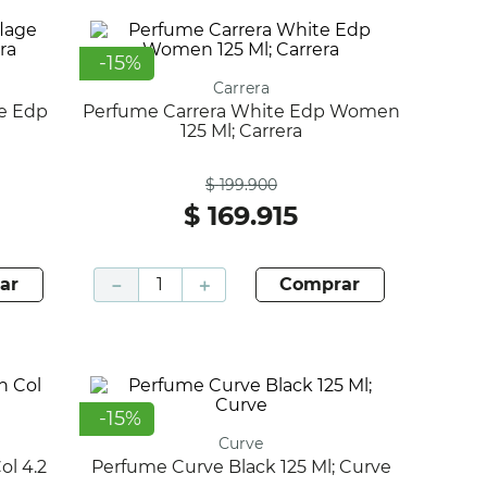
-
15
%
Carrera
Perfume Carrera White Edp Women
125 Ml; Carrera
Antes
$
199
.
900
$
169
.
915
ar
－
＋
comprar
-
15
%
Curve
Perfume Curve Black 125 Ml; Curve