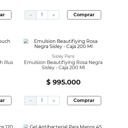
ar
－
＋
comprar
Sisley Paris
Emulsion Beautifiying Rosa Negra
Sisley - Caja 200 Ml
$
995
.
000
ar
－
＋
comprar