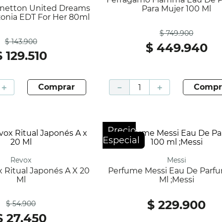
Para Mujer 100 Ml
onia EDT For Her 80ml
Antes
$
749
.
900
Antes
$
143
.
900
$
449
.
940
$
129
.
510
＋
comprar
－
＋
compr
Precio
Especial
Revox
Messi
Perfume Messi Eau De Parfum 100
Ml
Ml ;Messi
Antes
$
229
.
900
$
54
.
900
$
27
.
450