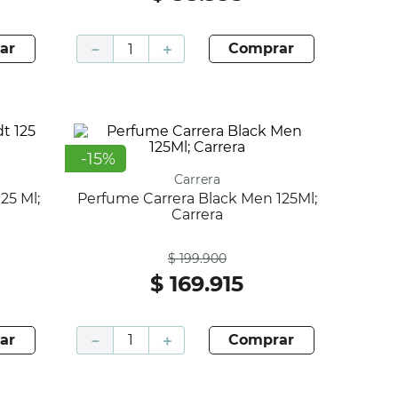
ar
－
＋
comprar
-
15
%
Carrera
Perfume Carrera Black Men 125Ml;
Carrera
Antes
$
199
.
900
$
169
.
915
ar
－
＋
comprar