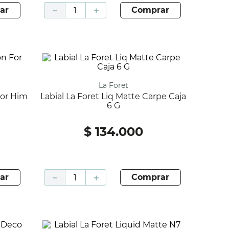
ar
－
＋
comprar
La Foret
Labial La Foret Liq Matte Carpe Caja
6 G
$
134
.
000
ar
－
＋
comprar