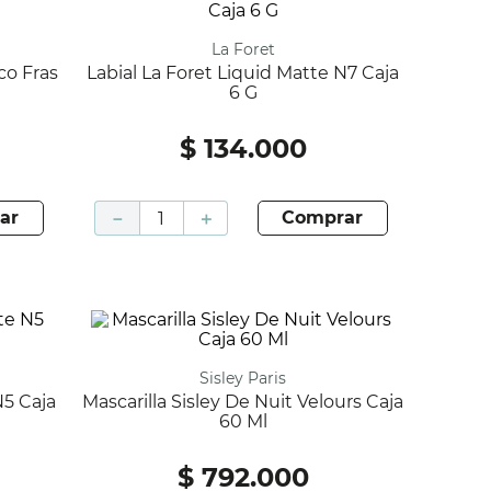
La Foret
Labial La Foret Liquid Matte N7 Caja
6 G
$
134
.
000
ar
－
＋
comprar
Sisley Paris
Mascarilla Sisley De Nuit Velours Caja
60 Ml
$
792
.
000