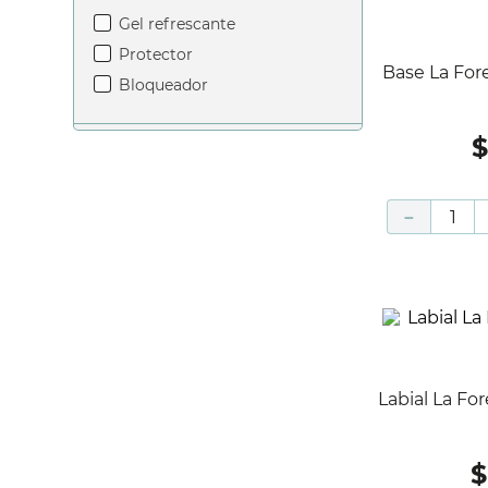
gel refrescante
protector
Base La Foret Powd Min Spf 15 Caja
bloqueador
－
Labial La Foret Liquid Matte N4 Caja
$