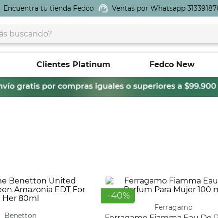
Encuentra tu tienda Fedco
Ventas por Whatsapp 31339187
buscando?
Clientes Platinum
Fedco New
-
40
%
Ferragamo
Benetton
Ferragamo Fiamma Eau De Parfum