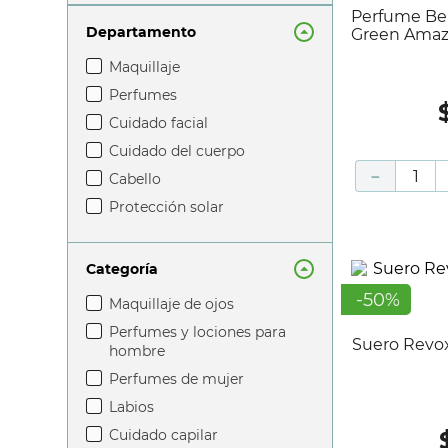
Perfume Benetton United Dreams
Departamento
Green Amaz
maquillaje
perfumes
cuidado facial
cuidado del cuerpo
－
cabello
protección solar
Categoría
-
50
%
maquillaje de ojos
perfumes y lociones para
Suero Revox Ritual Japonés A X 20
hombre
perfumes de mujer
labios
cuidado capilar