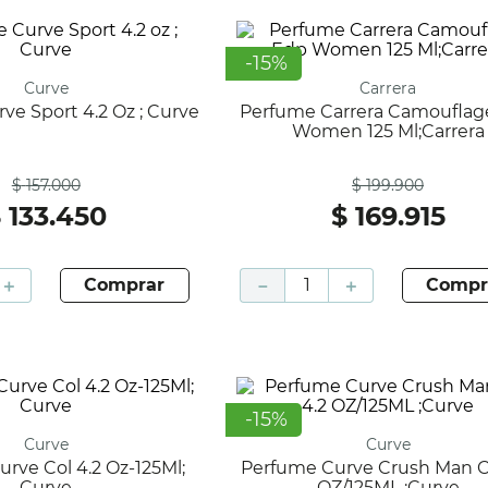
-
15
%
Curve
Carrera
rve Sport 4.2 Oz ; Curve
Perfume Carrera Camouflage Edp
Women 125 Ml;Carrera
Antes
Antes
$
157
.
000
$
199
.
900
$
133
.
450
$
169
.
915
＋
comprar
－
＋
compr
-
15
%
Curve
Curve
Perfume Curve Crush Man Col 4.2
Curve
OZ/125ML ;Curve