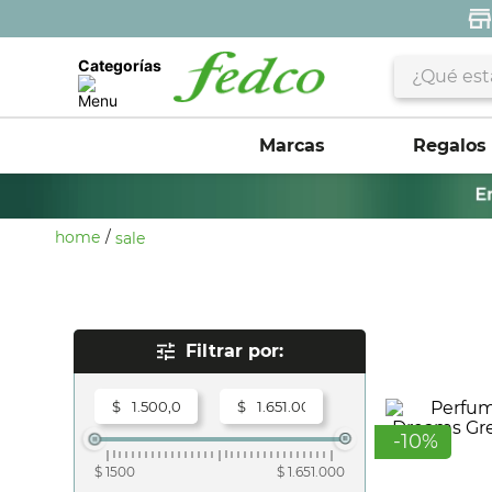
¿Qué estás 
Categorías
Marcas
Regalos
sale
Rangos De Precio
$
$
-
10
%
$ 1500
$ 1.651.000