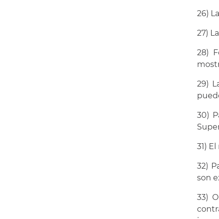
26) L
27) L
28) 
mostr
29) L
puede
30) P
Super
31) E
32) P
son e
33) O
contr