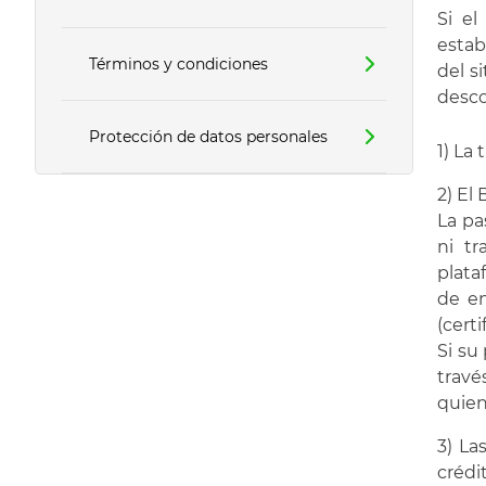
Si el
estab
Términos y condiciones
del s
desco
Protección de datos personales
1) La
2) El
La pa
ni t
plata
de en
(cert
Si su
travé
quien
3) La
créd