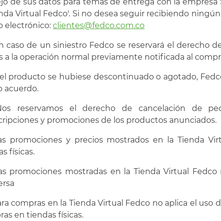
o de sus datos para temas de entrega con la empresa 
enda Virtual Fedco'. Si no desea seguir recibiendo ningún
o electrónico:
clientes@fedco.com.co
n caso de un siniestro Fedco se reservará el derecho d
s a la operación normal previamente notificada al compr
i el producto se hubiese descontinuado o agotado, Fedco
o acuerdo.
Nos reservamos el derecho de cancelación de pedi
cripciones y promociones de los productos anunciados.
as promociones y precios mostrados en la Tienda Vir
s físicas.
as promociones mostradas en la Tienda Virtual Fedco 
ersa
ara compras en la Tienda Virtual Fedco no aplica el uso 
as en tiendas físicas.