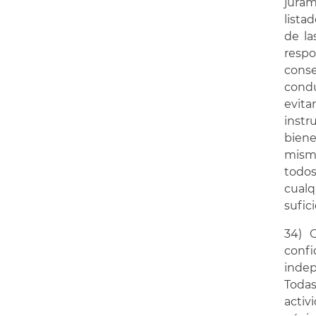
juram
lista
de la
respo
conse
condu
evit
instr
biene
mismo
todos
cual
sufic
34) 
confi
indep
Todas
activ