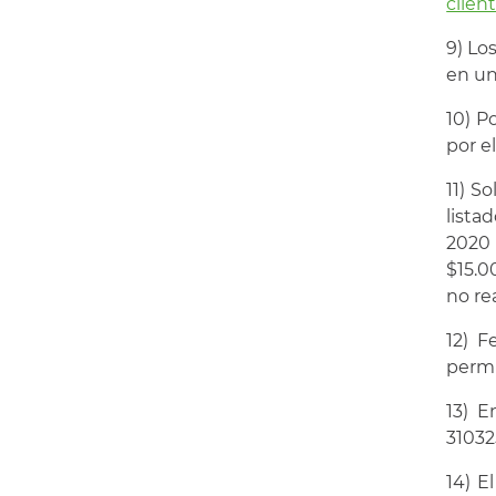
clien
9) Lo
en un
10) P
por e
11) S
lista
2020 
$15.0
no re
12) F
permi
13) E
31032
14) E