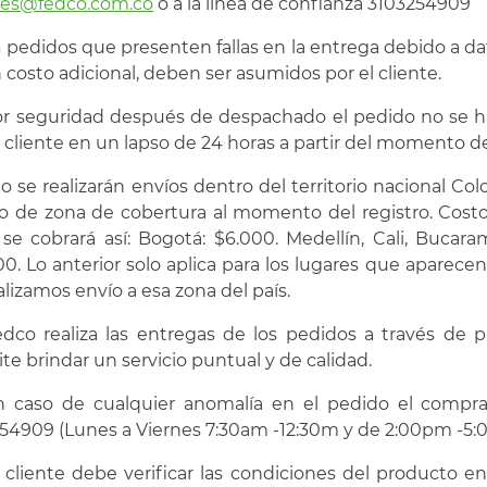
tes@fedco.com.co
o a la línea de confianza 3103254909
s pedidos que presenten fallas en la entrega debido a da
 costo adicional, deben ser asumidos por el cliente.
or seguridad después de despachado el pedido no se h
l cliente en un lapso de 24 horas a partir del momento d
olo se realizarán envíos dentro del territorio nacional C
do de zona de cobertura al momento del registro. Costos
se cobrará así: Bogotá: $6.000. Medellín, Cali, Bucara
00. Lo anterior solo aplica para los lugares que aparecen e
alizamos envío a esa zona del país.
edco realiza las entregas de los pedidos a través de 
te brindar un servicio puntual y de calidad.
n caso de cualquier anomalía en el pedido el compra
54909 (Lunes a Viernes 7:30am -12:30m y de 2:00pm -5:0
l cliente debe verificar las condiciones del producto