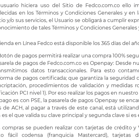
 usuario hiciera uso del Sitio de Fedco.com.co ello i
lecidas en los Términos y Condiciones Generales y en la
itio y/o sus servicios, el Usuario se obligará a cumplir 
nocimiento de tales Términos y Condiciones Generales y d
 tienda en Línea Fedco está disponible los 365 días del año
 Botón de pagos permitirá realizar una compra 100% segu
sarela de pagos de Fedco.com.co es Openpay: Desde 
ransmitimos datos transaccionales. Para esto conta
forma de pagos certificada; que garantiza la seguridad 
criptación, procedimientos de validación y medidas r
ificación PCI nivel 1). Por eso realizar los pagos en nuestr
 pago es con PSE, la pasarela de pagos Openpay se enc
s de ACH, al pagar a través de este canal, está utiliza
 es el que valida su clave principal y segunda clave si es 
s compras se pueden realizar con tarjetas de crédito y 
ito fácil codensa (franquicia Mastercard), tarjeta