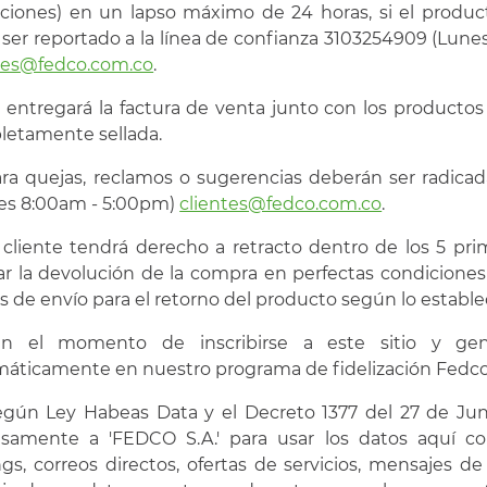
aciones) en un lapso máximo de 24 horas, si el produ
ser reportado a la línea de confianza 3103254909 (Lun
tes@fedco.com.co
.
e entregará la factura de venta junto con los productos
etamente sellada.
ara quejas, reclamos o sugerencias deberán ser radica
es 8:00am - 5:00pm)
clientes@fedco.com.co
.
l cliente tendrá derecho a retracto dentro de los 5 pri
zar la devolución de la compra en perfectas condiciones
s de envío para el retorno del producto según lo establec
En el momento de inscribirse a este sitio y gen
áticamente en nuestro programa de fidelización Fedco 
egún Ley Habeas Data y el Decreto 1377 del 27 de Junio
esamente a 'FEDCO S.A.' para usar los datos aquí c
ngs, correos directos, ofertas de servicios, mensajes de