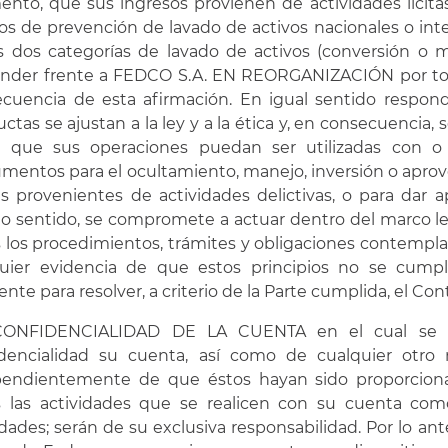
ento, que sus ingresos provienen de actividades lícit
dos de prevención de lavado de activos nacionales o in
s dos categorías de lavado de activos (conversión o 
nder frente a FEDCO S.A. EN REORGANIZACIÓN por todo
cuencia de esta afirmación. En igual sentido respond
ctas se ajustan a la ley y a la ética y, en consecuencia
ar que sus operaciones puedan ser utilizadas con 
umentos para el ocultamiento, manejo, inversión o apro
s provenientes de actividades delictivas, o para dar ap
 sentido, se compromete a actuar dentro del marco l
 los procedimientos, trámites y obligaciones contempl
quier evidencia de que estos principios no se cump
iente para resolver, a criterio de la Parte cumplida, el Co
CONFIDENCIALIDAD DE LA CUENTA en el cual se di
dencialidad su cuenta, así como de cualquier otro 
endientemente de que éstos hayan sido proporcionad
 las actividades que se realicen con su cuenta como
idades; serán de su exclusiva responsabilidad. Por lo ant