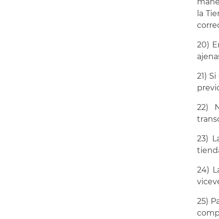
manej
la Ti
corre
20) E
ajena
21) S
previ
22) 
trans
23) L
tienda
24) L
vicev
25) P
compr