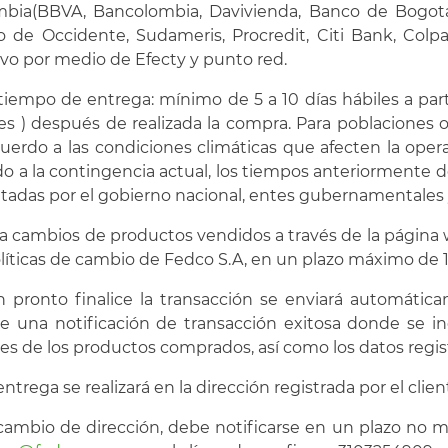
bia(BBVA, Bancolombia, Davivienda, Banco de Bogotá, 
 de Occidente, Sudameris, Procredit, Citi Bank, Colpa
ivo por medio de Efecty y punto red.
 tiempo de entrega: mínimo de 5 a 10 días hábiles a part
es ) después de realizada la compra. Para poblaciones
uerdo a las condiciones climáticas que afecten la ope
o a la contingencia actual, los tiempos anteriormente 
tadas por el gobierno nacional, entes gubernamentales y 
ra cambios de productos vendidos a través de la página
olíticas de cambio de Fedco S.A, en un plazo máximo de 15
n pronto finalice la transacción se enviará automática
te una notificación de transacción exitosa donde se i
les de los productos comprados, así como los datos regis
 entrega se realizará en la dirección registrada por el cli
 cambio de dirección, debe notificarse en un plazo no m