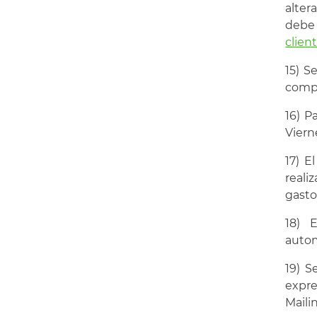
alter
debe 
clien
15) S
compl
16) P
Viern
17) E
reali
gasto
18) 
autom
19) S
expr
Maili