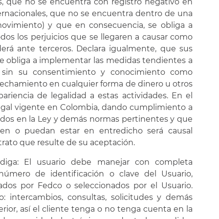
as, que no se encuentra con registro negativo en
ternacionales, que no se encuentra dentro de una
movimiento) y que en consecuencia, se obliga a
s los perjuicios que se llegaren a causar como
erá ante terceros. Declara igualmente, que sus
, se obliga a implementar las medidas tendientes a
o sin su consentimiento y conocimiento como
vechamiento en cualquier forma de dinero u otros
ariencia de legalidad a estas actividades. En el
egal vigente en Colombia, dando cumplimiento a
ados en la Ley y demás normas pertinentes y que
len o puedan estar en entredicho será causal
ntrato que resulte de su aceptación.
ga: El usuario debe manejar con completa
número de identificación o clave del Usuario,
os por Fedco o seleccionados por el Usuario.
: intercambios, consultas, solicitudes y demás
erior, así el cliente tenga o no tenga cuenta en la