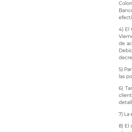
Colom
Banco
efect
4) El
Viern
de ac
Debid
decre
5) Pa
las p
6) Ta
clien
detal
7) La
8) El