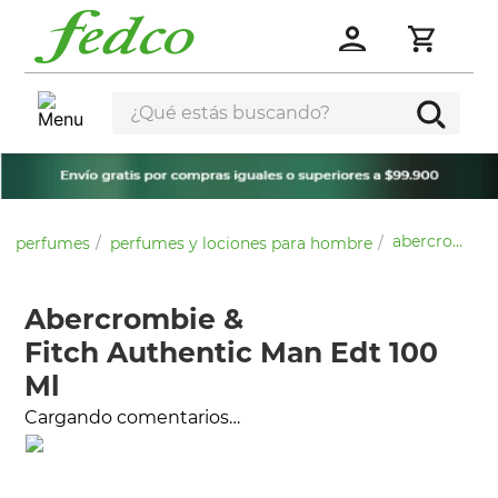
¿Qué estás buscando?
abercrombie & fitch authentic man edt 100 ml
perfumes
perfumes y lociones para hombre
Abercrombie &
Fitch Authentic Man Edt 100
Ml
Cargando comentarios…