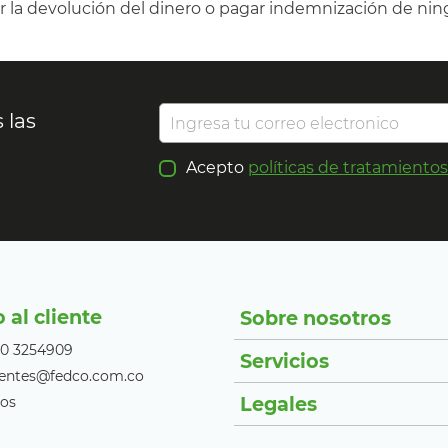
ar la devolución del dinero o pagar indemnización de nin
 las
Acepto
políticas de tratamiento
o al cliente
Sobre nosotros
10 3254909
Servicios
lientes@fedco.com.co
Legales
os