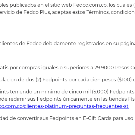
ables publicados en el sitio web Fedco.com.co, los cuales
servicio de Fedco Plus, aceptas estos Términos, condicion
s clientes de Fedco debidamente registrados en su pági
gratis por compras iguales o superiores a 29.9000 Pesos 
lación de dos (2) Fedpoints por cada cien pesos ($100) qu
oints teniendo un mínimo de cinco mil (5.000) Fedpoints
ede redimir sus Fedpoints únicamente en las tiendas Fís
co.com.co/clientes-platinum-preguntas-frecuentes-st
ilidad de convertir sus Fedpoints en E-Gift Cards para us