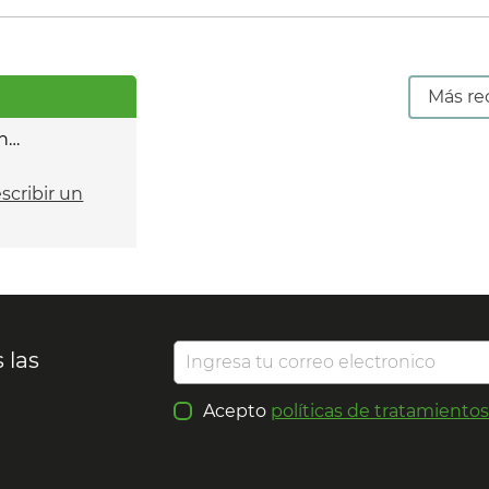
Más re
n…
escribir un
 las
Acepto
políticas de tratamiento