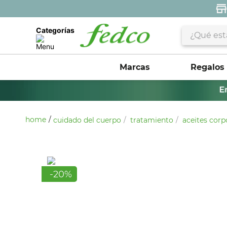
¿Qué estás 
Categorías
Marcas
Regalos
cuidado del cuerpo
tratamiento
aceites corp
-
20
%