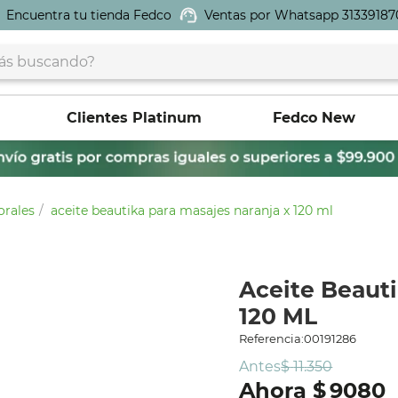
Encuentra tu tienda Fedco
Ventas por Whatsapp 31339187
buscando?
Clientes Platinum
Fedco New
orales
aceite beautika para masajes naranja x 120 ml
Aceite Beauti
120 ML
Referencia
:
00191286
Antes
$
11
.
350
$
9080