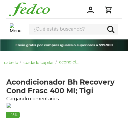
¿Qué estás buscando?
acondicionador bh recovery cond frasc 400 ml; tigi
cabello
cuidado capilar
Acondicionador Bh Recovery
Cond Frasc 400 Ml; Tigi
Cargando comentarios…
-
15
%