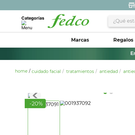
¿Qué estás 
Categorías
Marcas
Regalos
cuidado facial
tratamientos
antiedad
antie
-
20
%