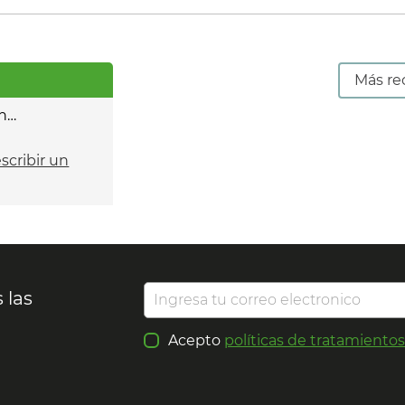
Más re
n…
escribir un
 las
Acepto
políticas de tratamiento