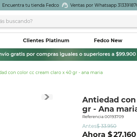
Encuentra tu tienda Fedco
Ventas por Whatsapp 31339187
buscando?
Clientes Platinum
Fedco New
dad con color cc cream claro x 40 gr - ana maria
Antiedad con 
gr - Ana mari
Referencia
:
00193709
Antes
$
33
.
950
$
27
.
160