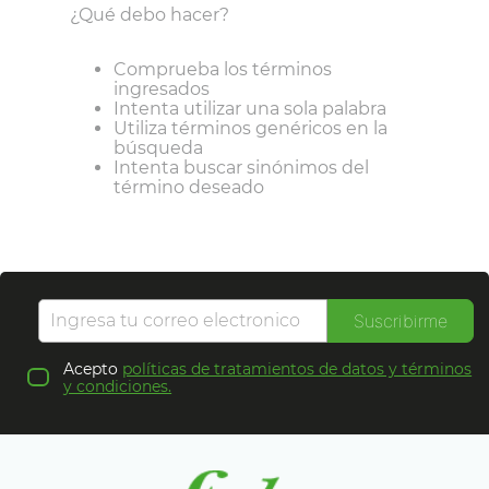
¿Qué debo hacer?
Comprueba los términos
ingresados
Intenta utilizar una sola palabra
Utiliza términos genéricos en la
búsqueda
Intenta buscar sinónimos del
término deseado
Suscribirme
Acepto
políticas de tratamientos de datos y términos
y condiciones.