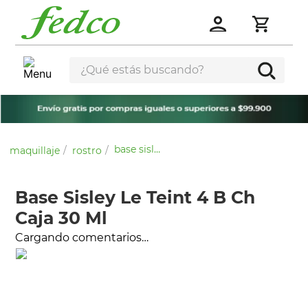
¿Qué estás buscando?
base sisley le teint 4 b ch caja 30 ml
maquillaje
rostro
Base Sisley Le Teint 4 B Ch
Caja 30 Ml
Cargando comentarios…