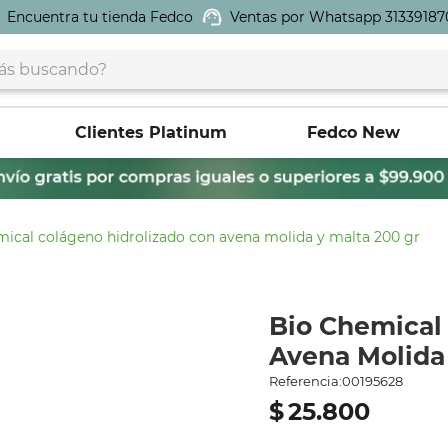
Encuentra tu tienda Fedco
Ventas por Whatsapp 31339187
buscando?
Clientes Platinum
Fedco New
mical colágeno hidrolizado con avena molida y malta 200 gr
Bio Chemical
Avena Molida
Referencia
:
00195628
$
25
.
800