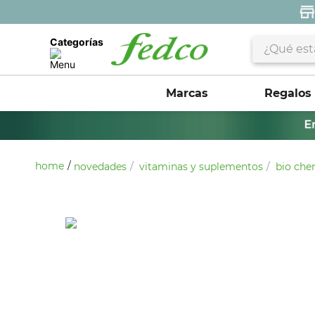
¿Qué estás 
Categorías
Marcas
Regalos
novedades
vitaminas y suplementos
bio che