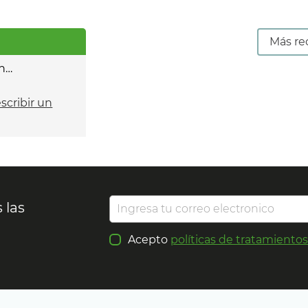
Más re
n…
escribir un
 las
Acepto
políticas de tratamiento