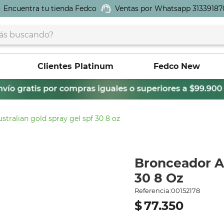
Encuentra tu tienda Fedco
Ventas por Whatsapp 31339187
buscando?
Clientes Platinum
Fedco New
stralian gold spray gel spf 30 8 oz
Bronceador Au
30 8 Oz
Referencia
:
00152178
$
77
.
350