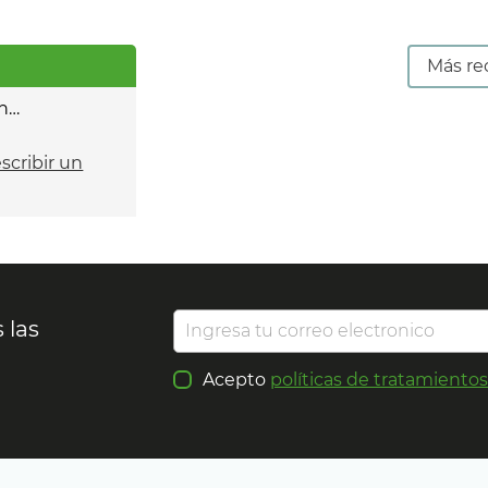
Más re
n…
escribir un
 las
Acepto
políticas de tratamiento