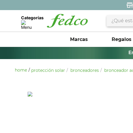
¿Qué estás 
Categorías
Marcas
Regalos
protección solar
bronceadores
bronceador au