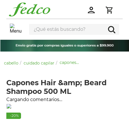
¿Qué estás buscando?
capones hair &amp; beard shampoo 500 ml
cabello
cuidado capilar
Capones Hair &amp; Beard
Shampoo 500 ML
Cargando comentarios…
-
20
%