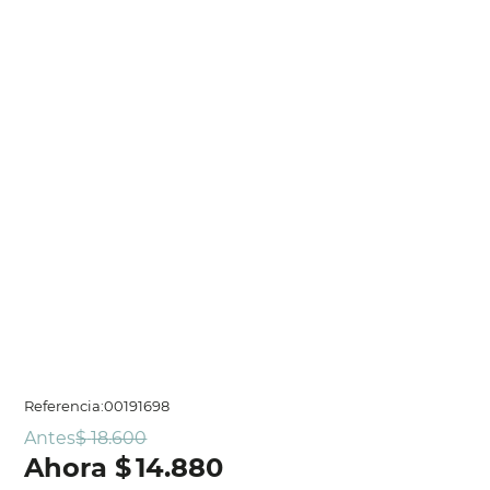
Referencia
:
00191698
Antes
$
18
.
600
$
14
.
880