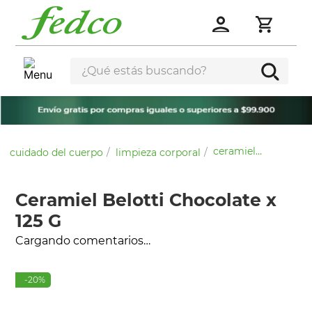
¿Qué estás buscando?
ceramiel belotti chocolate x 125 g
cuidado del cuerpo
limpieza corporal
Ceramiel Belotti Chocolate x
125 G
Cargando comentarios…
-
20
%