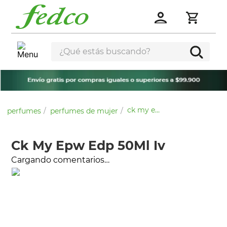
¿Qué estás buscando?
ck my epw edp 50ml iv
perfumes
perfumes de mujer
Ck My Epw Edp 50Ml Iv
Cargando comentarios…