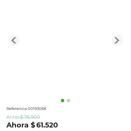
Referencia
:
00193068
Antes
$
76
.
900
$
61
.
520