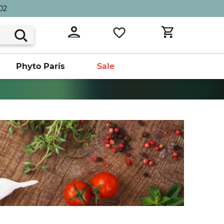
02
Phyto París
Sale