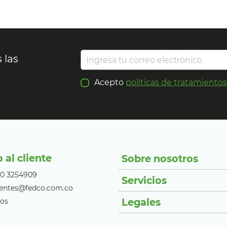
 las
Acepto
políticas de tratamiento
o al cliente
Sobre nosotros
10 3254909
Servicios
lientes@fedco.com.co
Legales
os