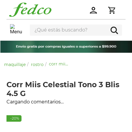
¿Qué estás buscando?
corr miis celestial tono 3 blis 4.5 g
maquillaje
rostro
Corr Miis Celestial Tono 3 Blis
4.5 G
Cargando comentarios…
-
20
%