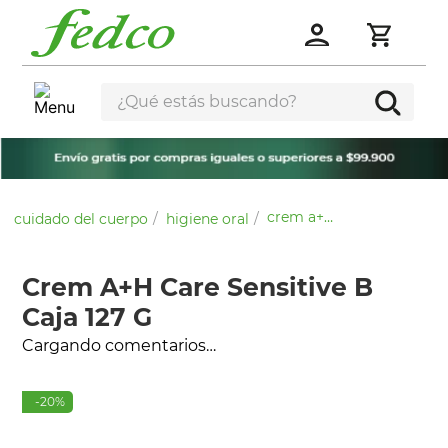
¿Qué estás buscando?
crem a+h care sensitive b caja 127 g
cuidado del cuerpo
higiene oral
Crem A+H Care Sensitive B
Caja 127 G
Cargando comentarios…
-
20
%