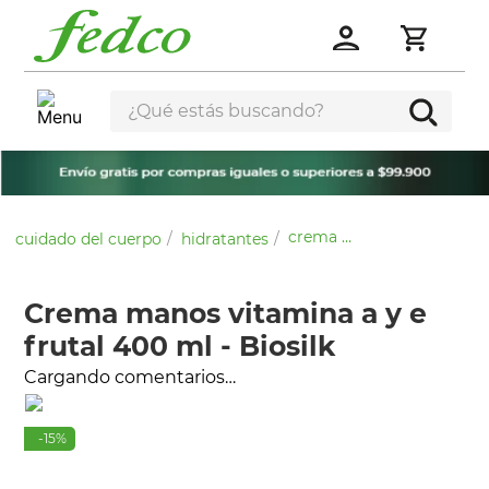
¿Qué estás buscando?
crema manos vitamina a y e frutal 400 ml - biosilk
cuidado del cuerpo
hidratantes
Crema manos vitamina a y e
frutal 400 ml - Biosilk
Cargando comentarios…
-
15
%