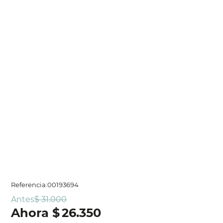
Referencia
:
00193694
Antes
$
31
.
000
$
26
.
350