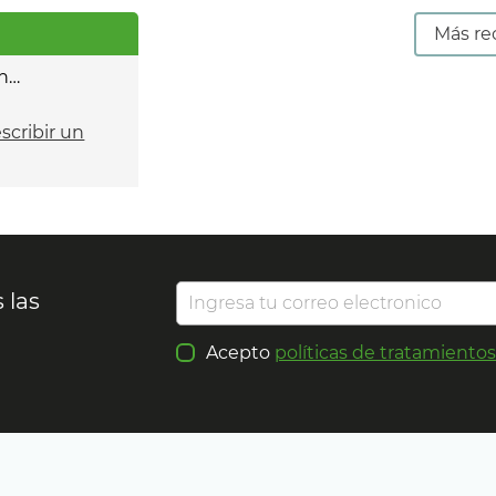
Más re
n…
escribir un
 las
Acepto
políticas de tratamiento