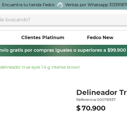
Encuentra tu tienda Fedco
Ventas por Whatsapp 31339187
buscando?
Clientes Platinum
Fedco New
delineador true eyes 1.4 g intense brown
Delineador Tr
Referencia
:
00076937
$
70
.
900