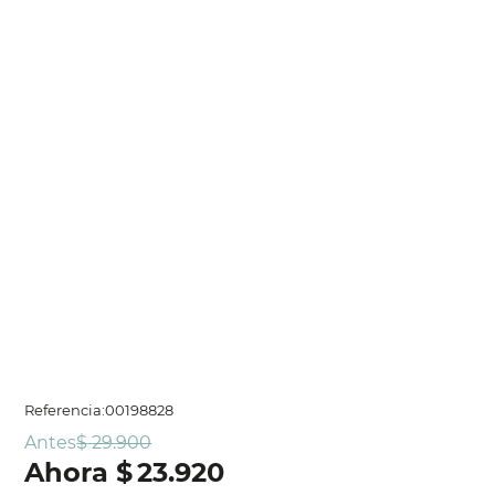
Referencia
:
00198828
Antes
$
29
.
900
$
23
.
920