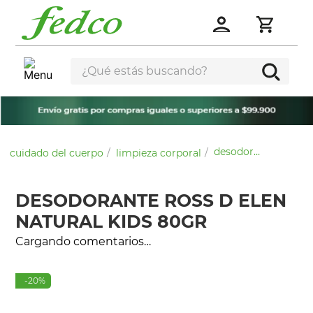
¿Qué estás buscando?
desodorante ross d elen natural kids 80gr
cuidado del cuerpo
limpieza corporal
DESODORANTE ROSS D ELEN
NATURAL KIDS 80GR
Cargando comentarios…
-
20
%