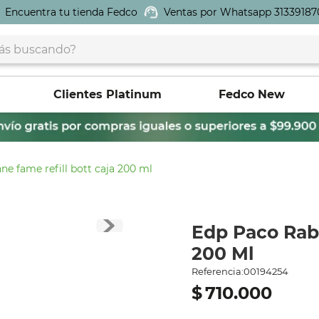
Encuentra tu tienda Fedco
Ventas por Whatsapp 31339187
buscando?
Clientes Platinum
Fedco New
ne fame refill bott caja 200 ml
Edp Paco Rab
200 Ml
Referencia
:
00194254
$
710
.
000