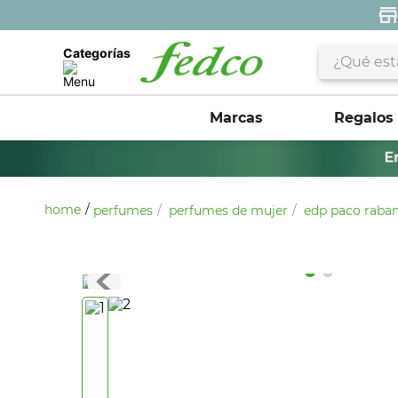
¿Qué estás 
Categorías
Marcas
Regalos
perfumes
perfumes de mujer
edp paco raban