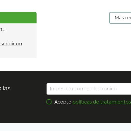
Más re
n…
escribir un
 las
Acepto
políticas de tratamiento