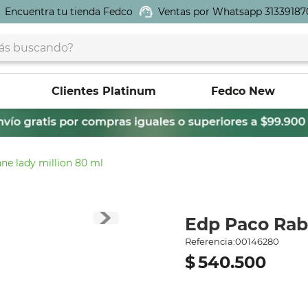
Encuentra tu tienda Fedco
Ventas por Whatsapp 31339187
buscando?
Clientes Platinum
Fedco New
ne lady million 80 ml
Edp Paco Rab
Referencia
:
00146280
$
540
.
500