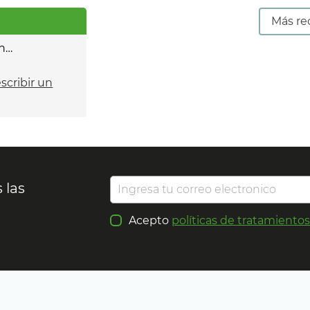
Más re
n…
escribir un
 las
Acepto
políticas de tratamiento