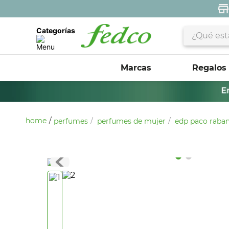
¿Qué estás 
Categorías
Marcas
Regalos
perfumes
perfumes de mujer
edp paco raban