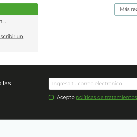
Más re
n…
escribir un
 las
Acepto
políticas de tratamiento