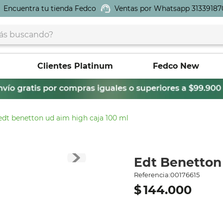
Encuentra tu tienda Fedco
Ventas por Whatsapp 31339187
buscando?
Clientes Platinum
Fedco New
edt benetton ud aim high caja 100 ml
Edt Benetton
Referencia
:
00176615
$
144
.
000