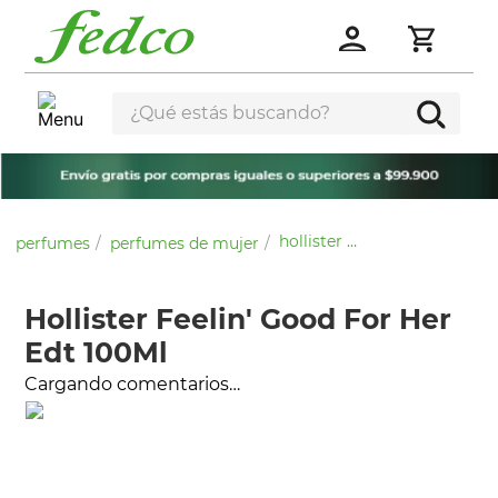
¿Qué estás buscando?
hollister feelin' good for her edt 100ml
perfumes
perfumes de mujer
Hollister Feelin' Good For Her
Edt 100Ml
Cargando comentarios…