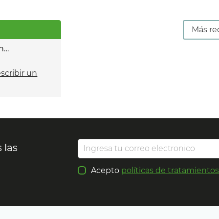
Más re
n…
escribir un
 las
Acepto
políticas de tratamiento