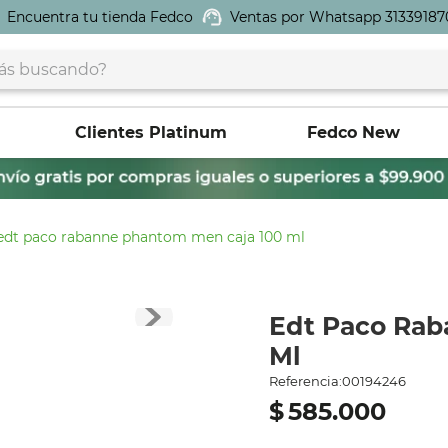
Encuentra tu tienda Fedco
Ventas por Whatsapp 31339187
buscando?
Clientes Platinum
Fedco New
edt paco rabanne phantom men caja 100 ml
Edt Paco Rab
Ml
Referencia
:
00194246
$
585
.
000