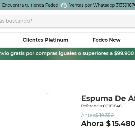
Encuentra tu tienda Fedco
Ventas por Whatsapp 31339187
buscando?
Clientes Platinum
Fedco New
Espuma De Af
Referencia
:
00181848
Antes
$
19
.
350
$
15
.
48