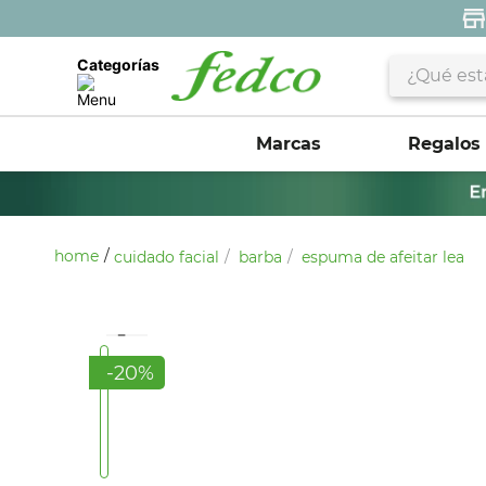
¿Qué estás 
Categorías
Marcas
Regalos
cuidado facial
barba
espuma de afeitar lea
-
20
%