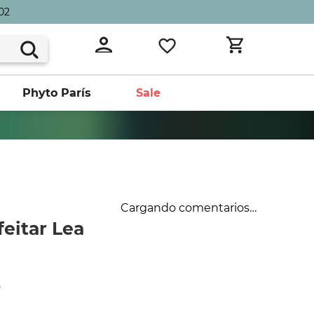
02
Phyto París
Sale
Cargando comentarios…
eitar Lea
0