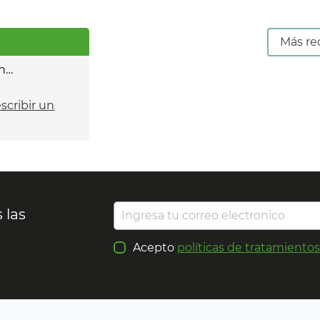
Más re
n…
escribir un
 las
Acepto
políticas de tratamiento