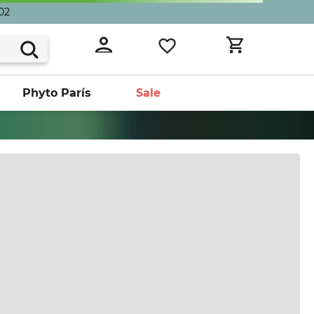
02
Phyto París
Sale