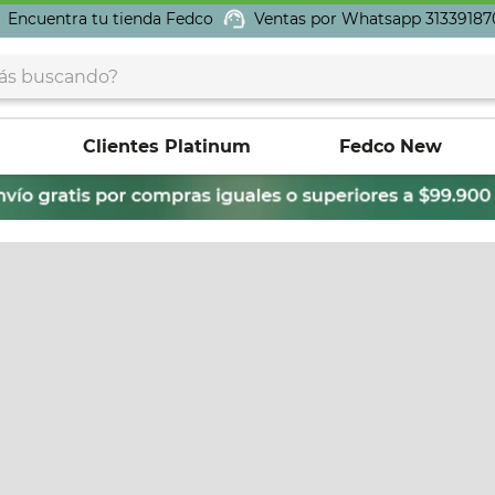
Encuentra tu tienda Fedco
Ventas por Whatsapp 31339187
buscando?
Clientes Platinum
Fedco New