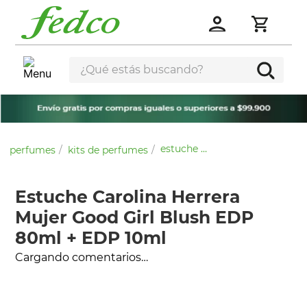
¿Qué estás buscando?
estuche carolina herrera mujer good girl blush edp 80ml + edp 10ml
perfumes
kits de perfumes
Estuche Carolina Herrera
Mujer Good Girl Blush EDP
80ml + EDP 10ml
Cargando comentarios…