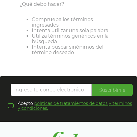
¿Qué debo hacer?
Comprueba los términos
ingresados
Intenta utilizar una sola palabra
Utiliza términos genéricos en la
búsqueda
Intenta buscar sinónimos del
término deseado
Suscribirme
Acepto
políticas de tratamientos de datos y términos
y condiciones.