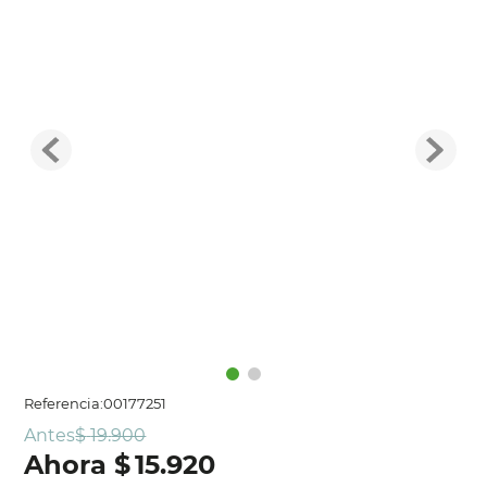
Referencia
:
00177251
Antes
$
19
.
900
$
15
.
920