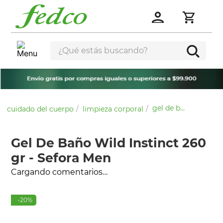
¿Qué estás buscando?
gel de baño wild instinct 260 gr - sefora men
cuidado del cuerpo
limpieza corporal
Gel De Baño Wild Instinct 260
gr - Sefora Men
Cargando comentarios…
-
20
%