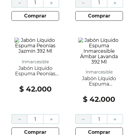
－
＋
－
＋
comprar
comprar
Inmarcesible
Jabón Líquido
Inmarcesible
Espuma Peonías
Jabón Líquido
Jazmín 392 Ml
Espuma
$
42
.
000
Inmarcesible
Ámbar Lavanda 392
$
42
.
000
Ml
－
＋
－
＋
comprar
comprar