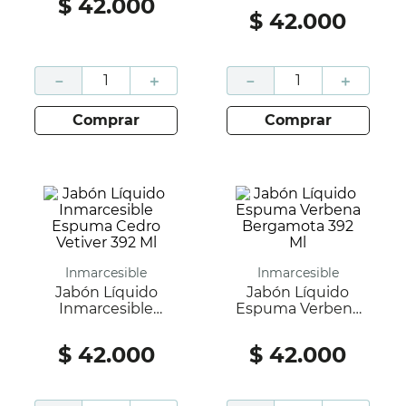
$
42
.
000
Frambuesa Violeta
$
42
.
000
392 Ml
－
＋
－
＋
comprar
comprar
Inmarcesible
Inmarcesible
Jabón Líquido
Jabón Líquido
Inmarcesible
Espuma Verbena
Espuma Cedro
Bergamota 392 Ml
Vetiver 392 Ml
$
42
.
000
$
42
.
000