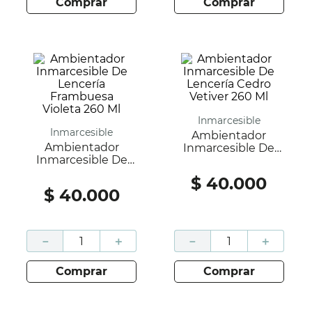
comprar
comprar
Inmarcesible
Inmarcesible
Ambientador
Ambientador
Inmarcesible De
Inmarcesible De
Lencería Cedro
Lencería
Vetiver 260 Ml
$
40
.
000
Frambuesa Violeta
$
40
.
000
260 Ml
－
＋
－
＋
comprar
comprar