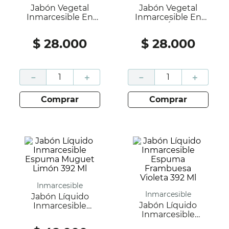
Jabón Vegetal
Jabón Vegetal
Inmarcesible En
Inmarcesible En
Barra Cedro Vetiver
Barra Ámbar
200 Gr
Lavanda 200 Gr
$
28
.
000
$
28
.
000
－
＋
－
＋
comprar
comprar
Inmarcesible
Inmarcesible
Jabón Líquido
Jabón Líquido
Inmarcesible
Inmarcesible
Espuma Muguet
Espuma
Limón 392 Ml