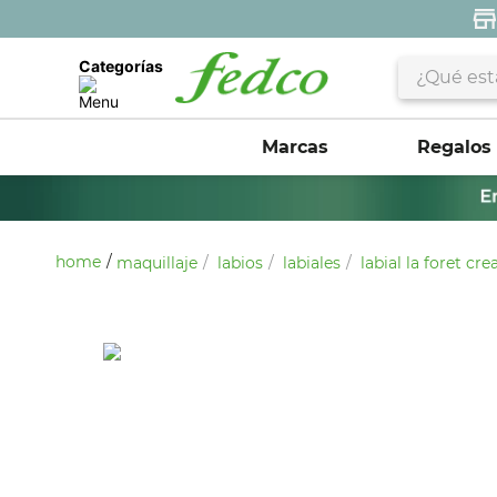
¿Qué estás 
Categorías
Marcas
Regalos
maquillaje
labios
labiales
labial la foret cr