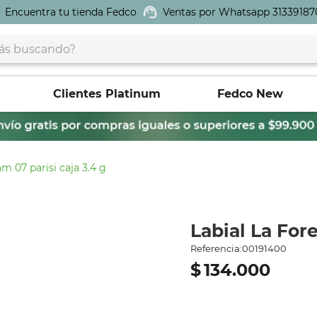
Encuentra tu tienda Fedco
Ventas por Whatsapp 31339187
buscando?
Clientes Platinum
Fedco New
eam 07 parisi caja 3.4 g
Labial La For
Referencia
:
00191400
$
134
.
000