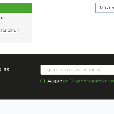
Más re
n…
escribir un
 las
Acepto
políticas de tratamiento