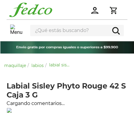
¿Qué estás buscando?
labial sisley phyto rouge 42 s caja 3 g
maquillaje
labios
Labial Sisley Phyto Rouge 42 S
Caja 3 G
Cargando comentarios…